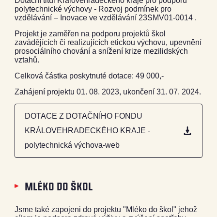
Dotační titul Královehradeckého kraje pro podporu
polytechnické výchovy - Rozvoj podmínek pro
vzdělávání – Inovace ve vzdělávání 23SMV01-0014 .
Projekt je zaměřen na podporu projektů škol
zavádějících či realizujících etickou výchovu, upevnění
prosociálního chování a snížení krize mezilidských
vztahů.
Celková částka poskytnuté dotace: 49 000,-
Zahájení projektu 01. 08. 2023, ukončení 31. 07. 2024.
DOTACE Z DOTAČNÍHO FONDU
KRÁLOVEHRADECKÉHO KRAJE -
polytechnická výchova-web
mléko do škol
Jsme také zapojeni do projektu "Mléko do škol" jehož