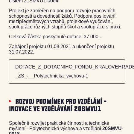
číslem 21SMVU1-0004.
Projekt je zaměřen na podporu rozvoje pracovních
schopností a dovedností žáků. Podpora posilování
mezipředmětových vztahů, projektové vyučování,
spolupráce různých stupňů škol a spolupráce s praxí.
Celková částka poskytnuté dotace: 37 000,-
Zahájení projektu 01.08.2021 a ukončení projektu
31.07.2022.
DOTACE_Z_DOTACNIHO_FONDU_KRALOVEHRADE
_ZS_-__Polytechnicka_vychova-1
rozvoj podmínek pro vzdělání -
inovace ve vzdělávání 20smvu1
Společně rozvíjet praktické činnosti a technické
myšlení - Polytechnická výchova a vzdělání
20SMVU-
0018