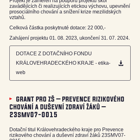
Projekt je zaměřen na podporu projektů škol
zavádějících či realizujících etickou výchovu, upevnění
prosociálního chování a snížení krize mezilidských
vztahů.
Celková částka poskytnuté dotace: 22 000,-
Zahájení projektu 01. 08. 2023, ukončení 31. 07. 2024.
DOTACE Z DOTAČNÍHO FONDU
KRÁLOVEHRADECKÉHO KRAJE - etika-
web
grant pro zš – prevence rizikového
chování a duševní zdraví žáků –
23smv07-0015
Dotační titul Královehradeckého kraje pro Prevence
rizikového chování a duševní zdraví žáků 23SMV07-