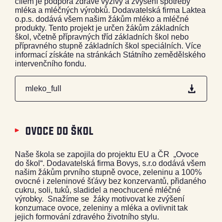
cílem je podpora zdravé výživy a zvýšení spotřeby
mléka a mléčných výrobků. Dodavatelská firma Laktea
o.p.s. dodává všem našim žákům mléko a mléčné
produkty. Tento projekt je určen žákům základních
škol, včetně přípravných tříd základních škol nebo
přípravného stupně základních škol speciálních. Více
informací získáte na stránkách Státního zemědělského
intervenčního fondu.
mleko_full
ovoce do škol
Naše škola se zapojila do projektu EU a ČR „Ovoce
do škol“. Dodavatelská firma Bovys, s.r.o dodává všem
našim žákům prvního stupně ovoce, zeleninu a 100%
ovocné i zeleninové šťávy bez konzervantů, přidaného
cukru, soli, tuků, sladidel a neochucené mléčné
výrobky. Snažíme se žáky motivovat ke zvýšení
konzumace ovoce, zeleniny a mléka a ovlivnit tak
jejich formování zdravého životního stylu.